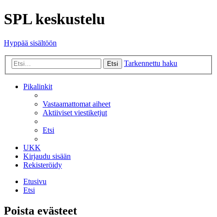
SPL keskustelu
Hyppää sisältöön
Tarkennettu haku
Etsi
Pikalinkit
Vastaamattomat aiheet
Aktiiviset viestiketjut
Etsi
UKK
Kirjaudu sisään
Rekisteröidy
Etusivu
Etsi
Poista evästeet