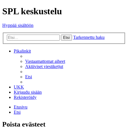
SPL keskustelu
Hyppää sisältöön
Tarkennettu haku
Etsi
Pikalinkit
Vastaamattomat aiheet
Aktiiviset viestiketjut
Etsi
UKK
Kirjaudu sisään
Rekisteröidy
Etusivu
Etsi
Poista evästeet