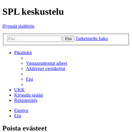
SPL keskustelu
Hyppää sisältöön
Tarkennettu haku
Etsi
Pikalinkit
Vastaamattomat aiheet
Aktiiviset viestiketjut
Etsi
UKK
Kirjaudu sisään
Rekisteröidy
Etusivu
Etsi
Poista evästeet