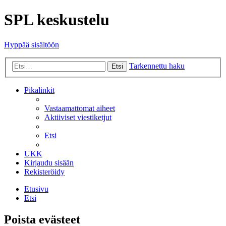
SPL keskustelu
Hyppää sisältöön
Tarkennettu haku
Etsi
Pikalinkit
Vastaamattomat aiheet
Aktiiviset viestiketjut
Etsi
UKK
Kirjaudu sisään
Rekisteröidy
Etusivu
Etsi
Poista evästeet