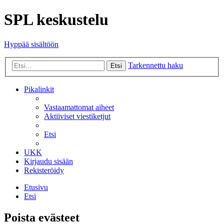
SPL keskustelu
Hyppää sisältöön
Tarkennettu haku
Etsi
Pikalinkit
Vastaamattomat aiheet
Aktiiviset viestiketjut
Etsi
UKK
Kirjaudu sisään
Rekisteröidy
Etusivu
Etsi
Poista evästeet