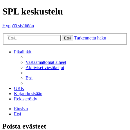
SPL keskustelu
Hyppää sisältöön
Tarkennettu haku
Etsi
Pikalinkit
Vastaamattomat aiheet
Aktiiviset viestiketjut
Etsi
UKK
Kirjaudu sisään
Rekisteröidy
Etusivu
Etsi
Poista evästeet