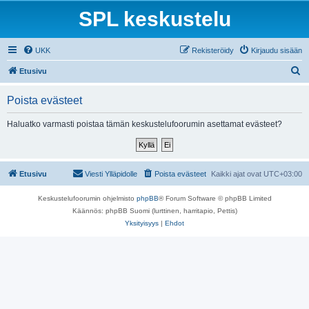
SPL keskustelu
UKK
Rekisteröidy
Kirjaudu sisään
E
Etusivu
t
Poista evästeet
s
i
Haluatko varmasti poistaa tämän keskustelufoorumin asettamat evästeet?
Etusivu
Viesti Ylläpidolle
Poista evästeet
Kaikki ajat ovat
UTC+03:00
Keskustelufoorumin ohjelmisto
phpBB
® Forum Software © phpBB Limited
Käännös: phpBB Suomi (lurttinen, harritapio, Pettis)
Yksityisyys
|
Ehdot