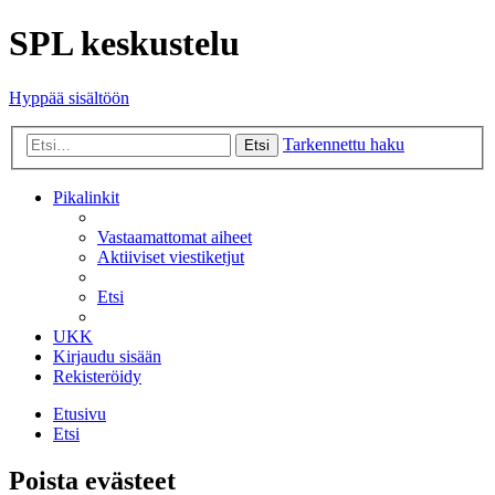
SPL keskustelu
Hyppää sisältöön
Tarkennettu haku
Etsi
Pikalinkit
Vastaamattomat aiheet
Aktiiviset viestiketjut
Etsi
UKK
Kirjaudu sisään
Rekisteröidy
Etusivu
Etsi
Poista evästeet