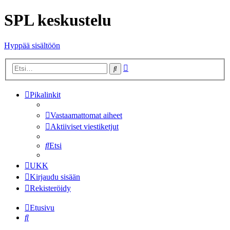
SPL keskustelu
Hyppää sisältöön
Tarkennettu
Etsi
haku
Pikalinkit
Vastaamattomat aiheet
Aktiiviset viestiketjut
Etsi
UKK
Kirjaudu sisään
Rekisteröidy
Etusivu
Etsi