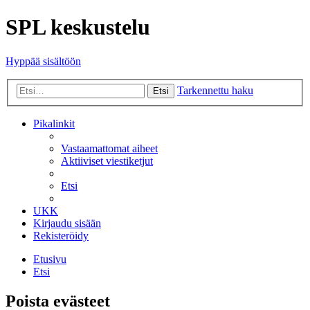
SPL keskustelu
Hyppää sisältöön
Tarkennettu haku
Etsi
Pikalinkit
Vastaamattomat aiheet
Aktiiviset viestiketjut
Etsi
UKK
Kirjaudu sisään
Rekisteröidy
Etusivu
Etsi
Poista evästeet