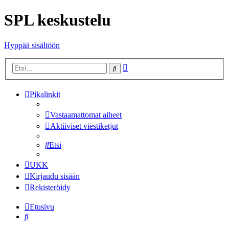
SPL keskustelu
Hyppää sisältöön
Tarkennettu
Etsi
haku
Pikalinkit
Vastaamattomat aiheet
Aktiiviset viestiketjut
Etsi
UKK
Kirjaudu sisään
Rekisteröidy
Etusivu
Etsi