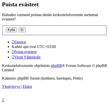
Poista evästeet
Haluatko varmasti poistaa tämän keskustelufoorumin asettamat
evästeet?
Etusivu
Kaikki ajat ovat
UTC+03:00
Poista evästeet
Viesti Ylläpidolle
Keskustelufoorumin ohjelmisto
phpBB
® Forum Software © phpBB
Limited
Käännös: phpBB Suomi (lurttinen, harritapio, Pettis)
Yksityisyys
|
Ehdot