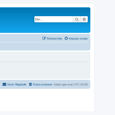
Etsi
Tarkennettu haku
Rekisteröidy
Kirjaudu sisään
Viesti Ylläpidolle
Poista evästeet
Kaikki ajat ovat
UTC+03:00