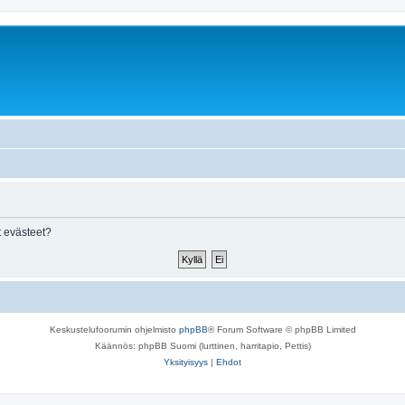
 evästeet?
Keskustelufoorumin ohjelmisto
phpBB
® Forum Software © phpBB Limited
Käännös: phpBB Suomi (lurttinen, harritapio, Pettis)
Yksityisyys
|
Ehdot