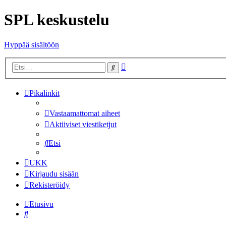
SPL keskustelu
Hyppää sisältöön
Tarkennettu
Etsi
haku
Pikalinkit
Vastaamattomat aiheet
Aktiiviset viestiketjut
Etsi
UKK
Kirjaudu sisään
Rekisteröidy
Etusivu
Etsi