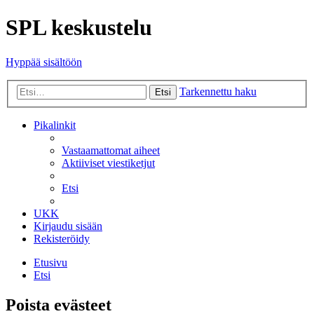
SPL keskustelu
Hyppää sisältöön
Tarkennettu haku
Etsi
Pikalinkit
Vastaamattomat aiheet
Aktiiviset viestiketjut
Etsi
UKK
Kirjaudu sisään
Rekisteröidy
Etusivu
Etsi
Poista evästeet