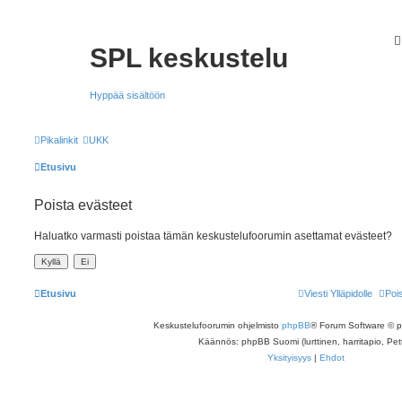
SPL keskustelu
Hyppää sisältöön
Pikalinkit
UKK
Etusivu
Poista evästeet
Haluatko varmasti poistaa tämän keskustelufoorumin asettamat evästeet?
Etusivu
Viesti Ylläpidolle
Poi
Keskustelufoorumin ohjelmisto
phpBB
® Forum Software © 
Käännös: phpBB Suomi (lurttinen, harritapio, Pett
Yksityisyys
|
Ehdot