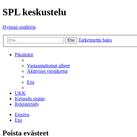
SPL keskustelu
Hyppää sisältöön
Tarkennettu haku
Etsi
Pikalinkit
Vastaamattomat aiheet
Aktiiviset viestiketjut
Etsi
UKK
Kirjaudu sisään
Rekisteröidy
Etusivu
Etsi
Poista evästeet