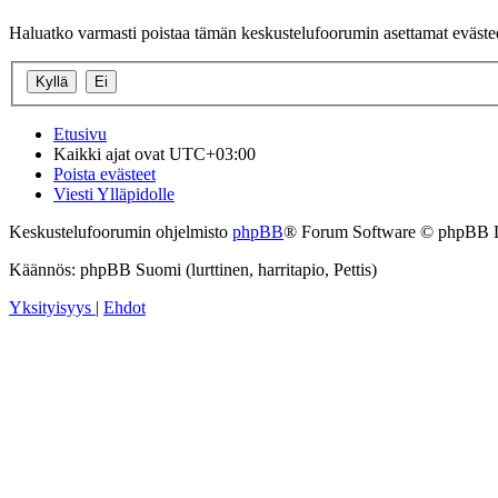
Haluatko varmasti poistaa tämän keskustelufoorumin asettamat eväste
Etusivu
Kaikki ajat ovat
UTC+03:00
Poista evästeet
Viesti Ylläpidolle
Keskustelufoorumin ohjelmisto
phpBB
® Forum Software © phpBB 
Käännös: phpBB Suomi (lurttinen, harritapio, Pettis)
Yksityisyys
|
Ehdot