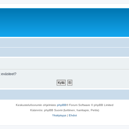
 evästeet?
Keskustelufoorumin ohjelmisto
phpBB
® Forum Software © phpBB Limited
Käännös: phpBB Suomi (lurttinen, harritapio, Pettis)
Yksityisyys
|
Ehdot