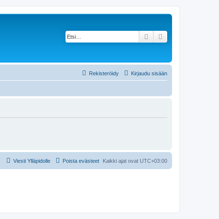
Etsi
Tarkennettu haku
Rekisteröidy
Kirjaudu sisään
Viesti Ylläpidolle
Poista evästeet
Kaikki ajat ovat
UTC+03:00