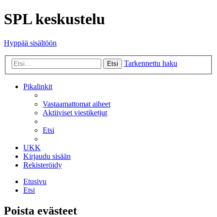
SPL keskustelu
Hyppää sisältöön
Tarkennettu haku
Etsi
Pikalinkit
Vastaamattomat aiheet
Aktiiviset viestiketjut
Etsi
UKK
Kirjaudu sisään
Rekisteröidy
Etusivu
Etsi
Poista evästeet