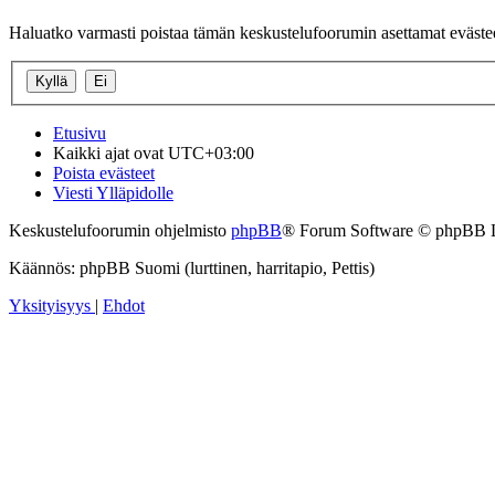
Haluatko varmasti poistaa tämän keskustelufoorumin asettamat eväste
Etusivu
Kaikki ajat ovat
UTC+03:00
Poista evästeet
Viesti Ylläpidolle
Keskustelufoorumin ohjelmisto
phpBB
® Forum Software © phpBB 
Käännös: phpBB Suomi (lurttinen, harritapio, Pettis)
Yksityisyys
|
Ehdot