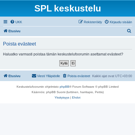
SPL keskustelu
UKK
Rekisteröidy
Kirjaudu sisään
E
Etusivu
t
Poista evästeet
s
i
Haluatko varmasti poistaa tämän keskustelufoorumin asettamat evästeet?
Etusivu
Viesti Ylläpidolle
Poista evästeet
Kaikki ajat ovat
UTC+03:00
Keskustelufoorumin ohjelmisto
phpBB
® Forum Software © phpBB Limited
Käännös: phpBB Suomi (lurttinen, harritapio, Pettis)
Yksityisyys
|
Ehdot