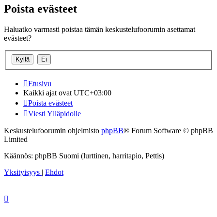
Poista evästeet
Haluatko varmasti poistaa tämän keskustelufoorumin asettamat
evästeet?
Etusivu
Kaikki ajat ovat
UTC+03:00
Poista evästeet
Viesti Ylläpidolle
Keskustelufoorumin ohjelmisto
phpBB
® Forum Software © phpBB
Limited
Käännös: phpBB Suomi (lurttinen, harritapio, Pettis)
Yksityisyys
|
Ehdot