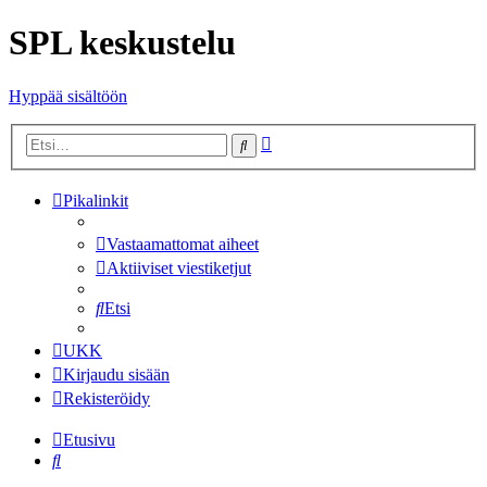
SPL keskustelu
Hyppää sisältöön
Tarkennettu
Etsi
haku
Pikalinkit
Vastaamattomat aiheet
Aktiiviset viestiketjut
Etsi
UKK
Kirjaudu sisään
Rekisteröidy
Etusivu
Etsi