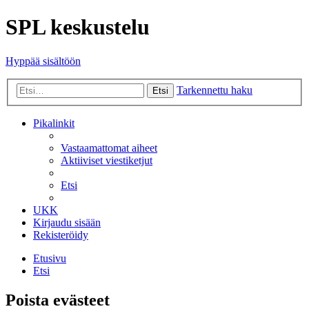
SPL keskustelu
Hyppää sisältöön
Tarkennettu haku
Etsi
Pikalinkit
Vastaamattomat aiheet
Aktiiviset viestiketjut
Etsi
UKK
Kirjaudu sisään
Rekisteröidy
Etusivu
Etsi
Poista evästeet