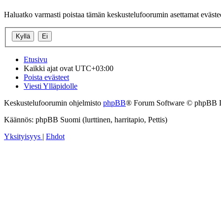
Haluatko varmasti poistaa tämän keskustelufoorumin asettamat eväste
Etusivu
Kaikki ajat ovat
UTC+03:00
Poista evästeet
Viesti Ylläpidolle
Keskustelufoorumin ohjelmisto
phpBB
® Forum Software © phpBB 
Käännös: phpBB Suomi (lurttinen, harritapio, Pettis)
Yksityisyys
|
Ehdot