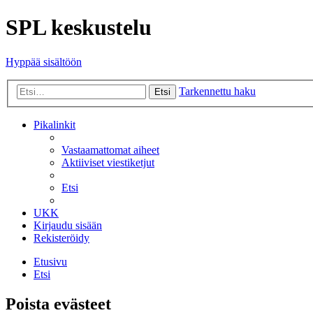
SPL keskustelu
Hyppää sisältöön
Tarkennettu haku
Etsi
Pikalinkit
Vastaamattomat aiheet
Aktiiviset viestiketjut
Etsi
UKK
Kirjaudu sisään
Rekisteröidy
Etusivu
Etsi
Poista evästeet