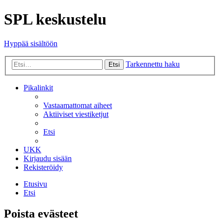
SPL keskustelu
Hyppää sisältöön
Tarkennettu haku
Etsi
Pikalinkit
Vastaamattomat aiheet
Aktiiviset viestiketjut
Etsi
UKK
Kirjaudu sisään
Rekisteröidy
Etusivu
Etsi
Poista evästeet