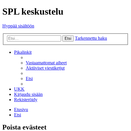
SPL keskustelu
Hyppää sisältöön
Tarkennettu haku
Etsi
Pikalinkit
Vastaamattomat aiheet
Aktiiviset viestiketjut
Etsi
UKK
Kirjaudu sisään
Rekisteröidy
Etusivu
Etsi
Poista evästeet