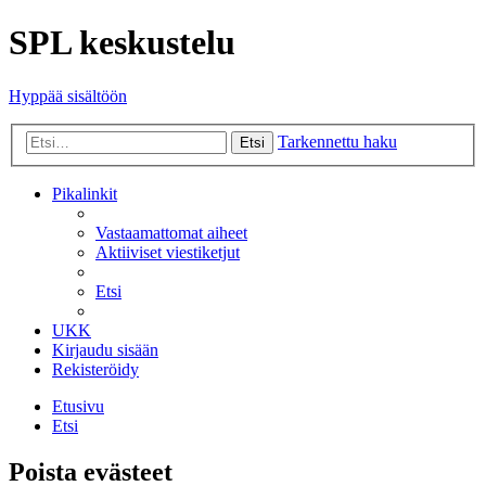
SPL keskustelu
Hyppää sisältöön
Tarkennettu haku
Etsi
Pikalinkit
Vastaamattomat aiheet
Aktiiviset viestiketjut
Etsi
UKK
Kirjaudu sisään
Rekisteröidy
Etusivu
Etsi
Poista evästeet