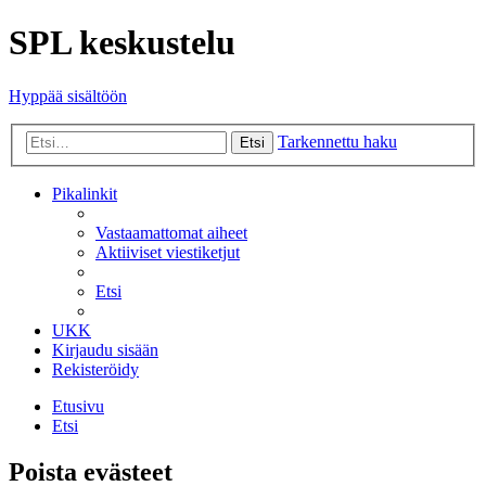
SPL keskustelu
Hyppää sisältöön
Tarkennettu haku
Etsi
Pikalinkit
Vastaamattomat aiheet
Aktiiviset viestiketjut
Etsi
UKK
Kirjaudu sisään
Rekisteröidy
Etusivu
Etsi
Poista evästeet