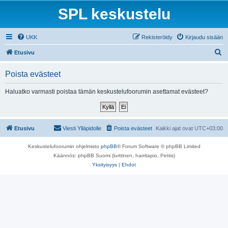
SPL keskustelu
UKK
Rekisteröidy
Kirjaudu sisään
E
Etusivu
t
Poista evästeet
s
i
Haluatko varmasti poistaa tämän keskustelufoorumin asettamat evästeet?
Etusivu
Viesti Ylläpidolle
Poista evästeet
Kaikki ajat ovat
UTC+03:00
Keskustelufoorumin ohjelmisto
phpBB
® Forum Software © phpBB Limited
Käännös: phpBB Suomi (lurttinen, harritapio, Pettis)
Yksityisyys
|
Ehdot