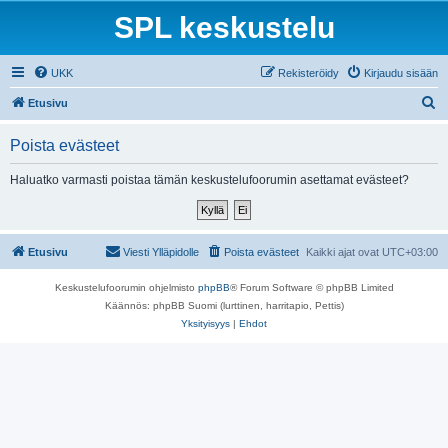
SPL keskustelu
UKK
Rekisteröidy
Kirjaudu sisään
E
Etusivu
t
Poista evästeet
s
i
Haluatko varmasti poistaa tämän keskustelufoorumin asettamat evästeet?
Etusivu
Viesti Ylläpidolle
Poista evästeet
Kaikki ajat ovat
UTC+03:00
Keskustelufoorumin ohjelmisto
phpBB
® Forum Software © phpBB Limited
Käännös: phpBB Suomi (lurttinen, harritapio, Pettis)
Yksityisyys
|
Ehdot