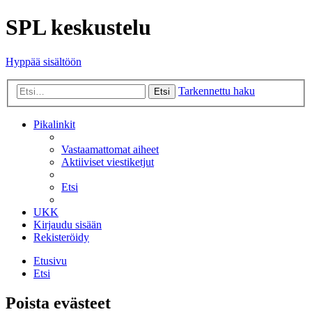
SPL keskustelu
Hyppää sisältöön
Tarkennettu haku
Etsi
Pikalinkit
Vastaamattomat aiheet
Aktiiviset viestiketjut
Etsi
UKK
Kirjaudu sisään
Rekisteröidy
Etusivu
Etsi
Poista evästeet