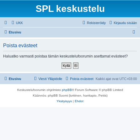
SPL keskustelu
UKK
Rekisteröidy
Kirjaudu sisään
E
Etusivu
t
Poista evästeet
s
i
Haluatko varmasti poistaa tämän keskustelufoorumin asettamat evästeet?
Etusivu
Viesti Ylläpidolle
Poista evästeet
Kaikki ajat ovat
UTC+03:00
Keskustelufoorumin ohjelmisto
phpBB
® Forum Software © phpBB Limited
Käännös: phpBB Suomi (lurttinen, harritapio, Pettis)
Yksityisyys
|
Ehdot