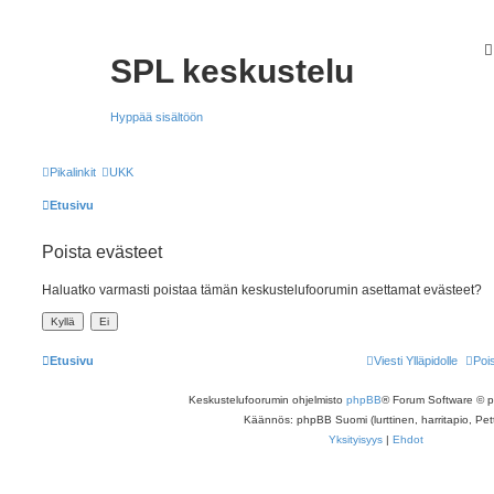
SPL keskustelu
Hyppää sisältöön
Pikalinkit
UKK
Etusivu
Poista evästeet
Haluatko varmasti poistaa tämän keskustelufoorumin asettamat evästeet?
Etusivu
Viesti Ylläpidolle
Poi
Keskustelufoorumin ohjelmisto
phpBB
® Forum Software © 
Käännös: phpBB Suomi (lurttinen, harritapio, Pett
Yksityisyys
|
Ehdot