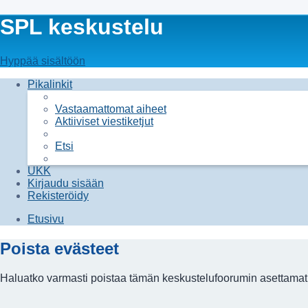
SPL keskustelu
Hyppää sisältöön
Pikalinkit
Vastaamattomat aiheet
Aktiiviset viestiketjut
Etsi
UKK
Kirjaudu sisään
Rekisteröidy
Etusivu
Poista evästeet
Haluatko varmasti poistaa tämän keskustelufoorumin asettamat