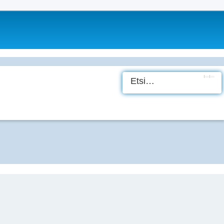
Etsi
Tark