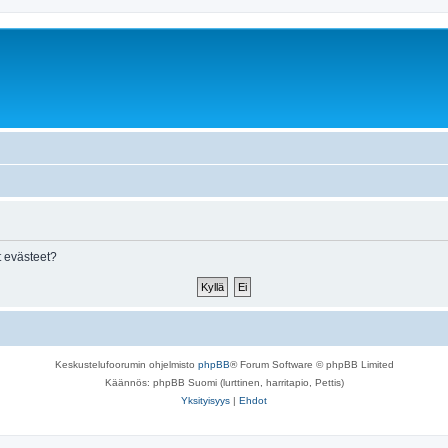
 evästeet?
Keskustelufoorumin ohjelmisto
phpBB
® Forum Software © phpBB Limited
Käännös: phpBB Suomi (lurttinen, harritapio, Pettis)
Yksityisyys
|
Ehdot