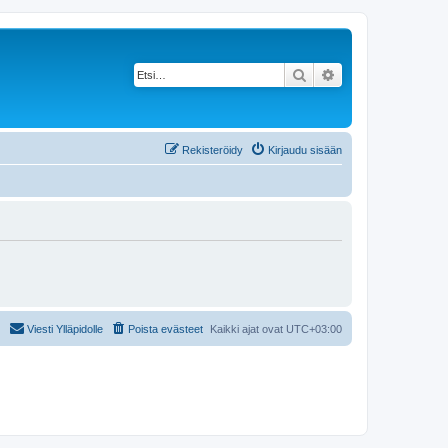
Etsi
Tarkennettu haku
Rekisteröidy
Kirjaudu sisään
Viesti Ylläpidolle
Poista evästeet
Kaikki ajat ovat
UTC+03:00