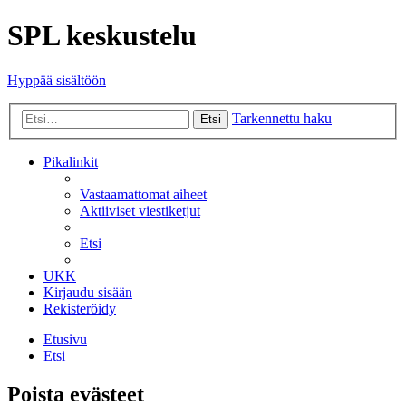
SPL keskustelu
Hyppää sisältöön
Tarkennettu haku
Etsi
Pikalinkit
Vastaamattomat aiheet
Aktiiviset viestiketjut
Etsi
UKK
Kirjaudu sisään
Rekisteröidy
Etusivu
Etsi
Poista evästeet