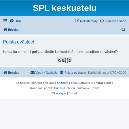
SPL keskustelu
UKK
Rekisteröidy
Kirjaudu sisään
E
Etusivu
t
Poista evästeet
s
i
Haluatko varmasti poistaa tämän keskustelufoorumin asettamat evästeet?
Etusivu
Viesti Ylläpidolle
Poista evästeet
Kaikki ajat ovat
UTC+03:00
Keskustelufoorumin ohjelmisto
phpBB
® Forum Software © phpBB Limited
Käännös: phpBB Suomi (lurttinen, harritapio, Pettis)
Yksityisyys
|
Ehdot