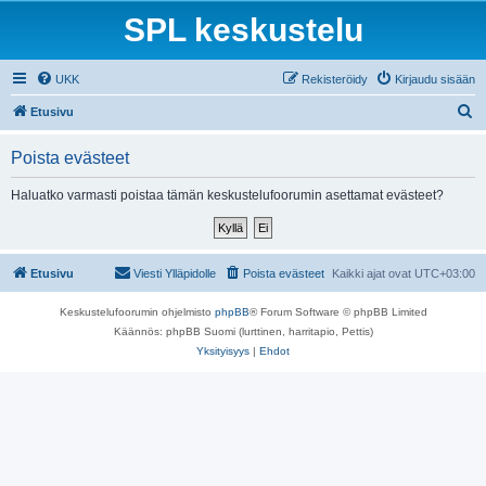
SPL keskustelu
UKK
Rekisteröidy
Kirjaudu sisään
E
Etusivu
t
Poista evästeet
s
i
Haluatko varmasti poistaa tämän keskustelufoorumin asettamat evästeet?
Etusivu
Viesti Ylläpidolle
Poista evästeet
Kaikki ajat ovat
UTC+03:00
Keskustelufoorumin ohjelmisto
phpBB
® Forum Software © phpBB Limited
Käännös: phpBB Suomi (lurttinen, harritapio, Pettis)
Yksityisyys
|
Ehdot