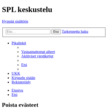
SPL keskustelu
Hyppää sisältöön
Tarkennettu haku
Etsi
Pikalinkit
Vastaamattomat aiheet
Aktiiviset viestiketjut
Etsi
UKK
Kirjaudu sisään
Rekisteröidy
Etusivu
Etsi
Poista evästeet