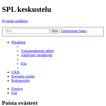
SPL keskustelu
Hyppää sisältöön
Tarkennettu haku
Etsi
Pikalinkit
Vastaamattomat aiheet
Aktiiviset viestiketjut
Etsi
UKK
Kirjaudu sisään
Rekisteröidy
Etusivu
Etsi
Poista evästeet