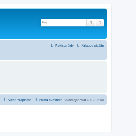
Etsi
Tarkennettu haku
Rekisteröidy
Kirjaudu sisään
Viesti Ylläpidolle
Poista evästeet
Kaikki ajat ovat
UTC+03:00