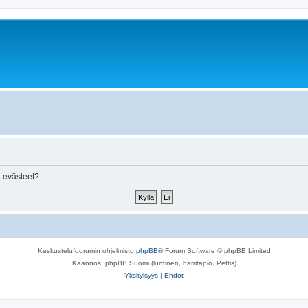
 evästeet?
Keskustelufoorumin ohjelmisto
phpBB
® Forum Software © phpBB Limited
Käännös: phpBB Suomi (lurttinen, harritapio, Pettis)
Yksityisyys
|
Ehdot