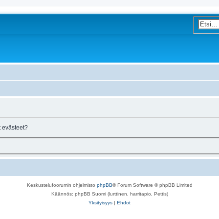
 evästeet?
Keskustelufoorumin ohjelmisto
phpBB
® Forum Software © phpBB Limited
Käännös: phpBB Suomi (lurttinen, harritapio, Pettis)
Yksityisyys
|
Ehdot