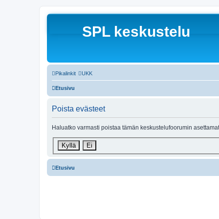
SPL keskustelu
Pikalinkit
UKK
Etusivu
Poista evästeet
Haluatko varmasti poistaa tämän keskustelufoorumin asettamat
Etusivu