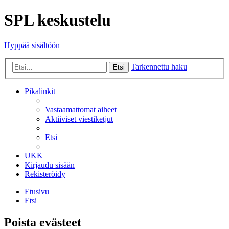
SPL keskustelu
Hyppää sisältöön
Tarkennettu haku
Etsi
Pikalinkit
Vastaamattomat aiheet
Aktiiviset viestiketjut
Etsi
UKK
Kirjaudu sisään
Rekisteröidy
Etusivu
Etsi
Poista evästeet