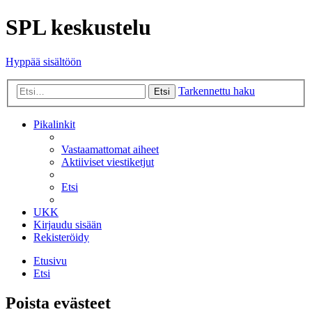
SPL keskustelu
Hyppää sisältöön
Tarkennettu haku
Etsi
Pikalinkit
Vastaamattomat aiheet
Aktiiviset viestiketjut
Etsi
UKK
Kirjaudu sisään
Rekisteröidy
Etusivu
Etsi
Poista evästeet