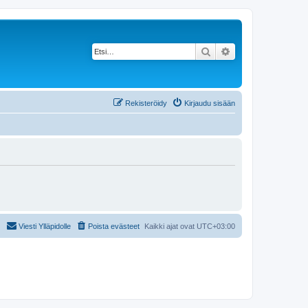
Etsi
Tarkennettu haku
Rekisteröidy
Kirjaudu sisään
Viesti Ylläpidolle
Poista evästeet
Kaikki ajat ovat
UTC+03:00