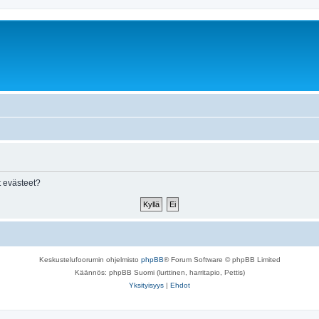
 evästeet?
Keskustelufoorumin ohjelmisto
phpBB
® Forum Software © phpBB Limited
Käännös: phpBB Suomi (lurttinen, harritapio, Pettis)
Yksityisyys
|
Ehdot