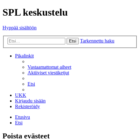
SPL keskustelu
Hyppää sisältöön
Tarkennettu haku
Etsi
Pikalinkit
Vastaamattomat aiheet
Aktiiviset viestiketjut
Etsi
UKK
Kirjaudu sisään
Rekisteröidy
Etusivu
Etsi
Poista evästeet