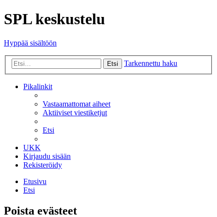
SPL keskustelu
Hyppää sisältöön
Tarkennettu haku
Etsi
Pikalinkit
Vastaamattomat aiheet
Aktiiviset viestiketjut
Etsi
UKK
Kirjaudu sisään
Rekisteröidy
Etusivu
Etsi
Poista evästeet