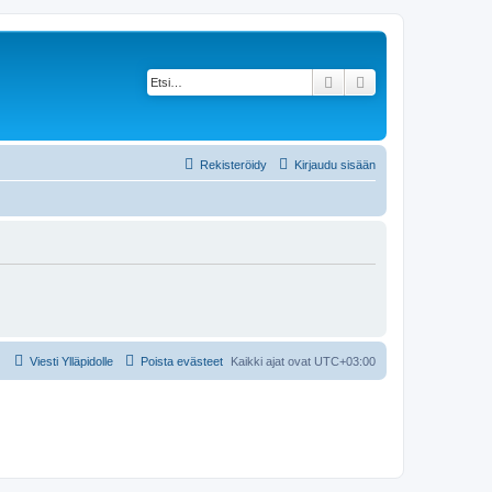
Etsi
Tarkennettu haku
Rekisteröidy
Kirjaudu sisään
Viesti Ylläpidolle
Poista evästeet
Kaikki ajat ovat
UTC+03:00