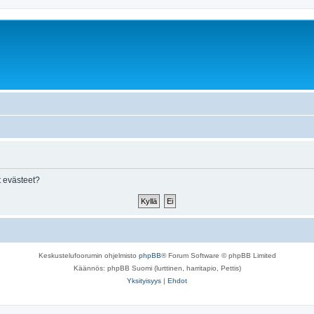
 evästeet?
Keskustelufoorumin ohjelmisto
phpBB
® Forum Software © phpBB Limited
Käännös: phpBB Suomi (lurttinen, harritapio, Pettis)
Yksityisyys
|
Ehdot