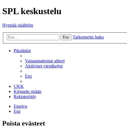
SPL keskustelu
Hyppää sisältöön
Tarkennettu haku
Etsi
Pikalinkit
Vastaamattomat aiheet
Aktiiviset viestiketjut
Etsi
UKK
Kirjaudu sisään
Rekisteröidy
Etusivu
Etsi
Poista evästeet