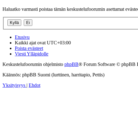
Haluatko varmasti poistaa tämän keskustelufoorumin asettamat eväste
Etusivu
Kaikki ajat ovat
UTC+03:00
Poista evästeet
Viesti Ylläpidolle
Keskustelufoorumin ohjelmisto
phpBB
® Forum Software © phpBB 
Käännös: phpBB Suomi (lurttinen, harritapio, Pettis)
Yksityisyys
|
Ehdot