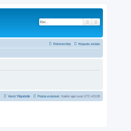
Etsi
Tarkennettu haku
Rekisteröidy
Kirjaudu sisään
Viesti Ylläpidolle
Poista evästeet
Kaikki ajat ovat
UTC+03:00