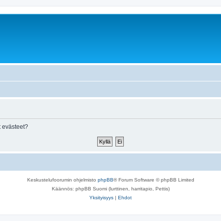
 evästeet?
Keskustelufoorumin ohjelmisto
phpBB
® Forum Software © phpBB Limited
Käännös: phpBB Suomi (lurttinen, harritapio, Pettis)
Yksityisyys
|
Ehdot