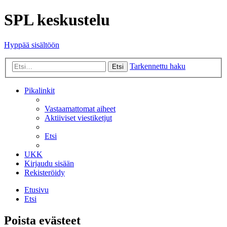
SPL keskustelu
Hyppää sisältöön
Tarkennettu haku
Etsi
Pikalinkit
Vastaamattomat aiheet
Aktiiviset viestiketjut
Etsi
UKK
Kirjaudu sisään
Rekisteröidy
Etusivu
Etsi
Poista evästeet